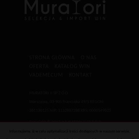
STRONA GŁÓWNA
O NAS
OFERTA
KATALOG WIN
VADEMECUM
KONTAKT
MURATORI II SP Z O O
Warszawa, 03-905 Francuska 49/5 REGON:
361130125 NIP: 1132887288 KRS: 0000549825
Copyright © 2017, MURATORI II SP Z O O
Informujemy, iż w celu optymalizacji treści dostępnych w naszym serwisie,