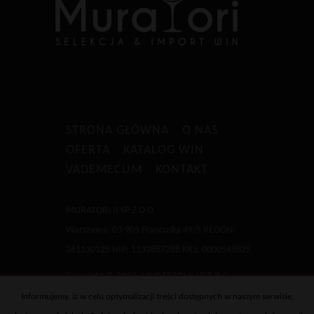
STRONA GŁÓWNA
O NAS
OFERTA
KATALOG WIN
VADEMECUM
KONTAKT
MURATORI II SP Z O O
Warszawa, 03-905 Francuska 49/5 REGON:
361130125 NIP: 1132887288 KRS: 0000549825
Copyright © 2017, MURATORI II SP Z O O
Informujemy, iż w celu optymalizacji treści dostępnych w naszym serwisie,