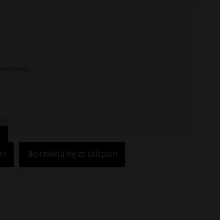
e
olle Petrito
roia
em
Skontaktuj się ze sklepem