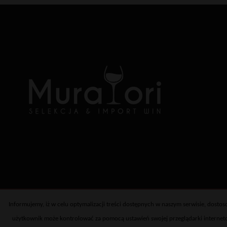
Informujemy, iż w celu optymalizacji treści dostępnych w naszym serwisie, dost
użytkownik może kontrolować za pomocą ustawień swojej przeglądarki internetow