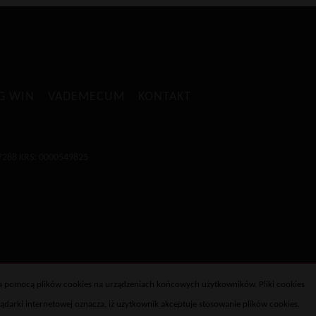
OG WIN
VADEMECUM
KONTAKT
7288 KRS: 0000549825
 za pomocą plików cookies na urządzeniach końcowych użytkowników. Pliki cookies
darki internetowej oznacza, iż użytkownik akceptuje stosowanie plików cookies.