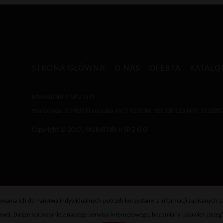
STRONA GŁÓWNA
O NAS
OFERTA
KATAL
MURATORI II SP Z O O
Warszawa, 03-905 Francuska 49/5 REGON: 361130125 NIP: 113288
Copyright © 2017, MURATORI II SP Z O O
osowania ich do Państwa indywidualnych potrzeb korzystamy z informacji zapisanych
ej. Dalsze korzystanie z naszego serwisu internetowego, bez zmiany ustawień przeglą