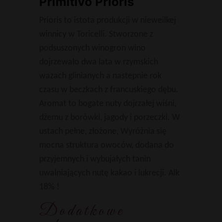
Primitivo Prioris
Prioris to istota produkcji w nieweilkej
winnicy w Toricelli. Stworzone z
podsuszonych winogron wino
dojrzewało dwa lata w rzymskich
wazach glinianych a nastepnie rok
czasu w beczkach z francuskiego dębu.
Aromat to bogate nuty dojrzałej wiśni,
dżemu z borówki, jagody i porzeczki. W
ustach pełne, złożone, Wyróżnia się
mocna struktura owoców, dodana do
przyjemnych i wybujałych tanin
uwalniających nutę kakao i lukrecji. Alk
18% !
Dodatkowe