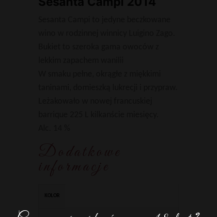
Sesanta Campi 2014
Sesanta Campi to jedyne beczkowane
wino w rodzinnej winnicy Luigino Zago.
Bukiet to szeroka gama owoców z
lekkim zapachem wanilii
W smaku pełne, okrągłe z miękkimi
taninami, domieszką lukrecji i przypraw.
Leżakowało w nowej francuskiej
barrique 225 L kilkanście miesięcy.
Alc. 14 %
Dodatkowe
informacje
KOLOR