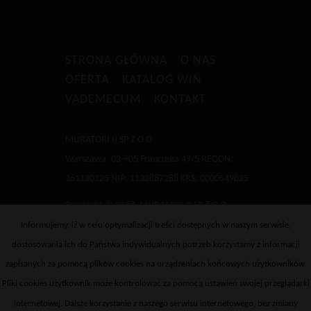
STRONA GŁÓWNA
O NAS
OFERTA
KATALOG WIN
VADEMECUM
KONTAKT
MURATORI II SP Z O O
Warszawa, 03-905 Francuska 49/5 REGON:
361130125 NIP: 1132887288 KRS: 0000549825
Copyright © 2017, MURATORI II SP Z O O
Informujemy, iż w celu optymalizacji treści dostępnych w naszym serwisie,
dostosowania ich do Państwa indywidualnych potrzeb korzystamy z informacji
zapisanych za pomocą plików cookies na urządzeniach końcowych użytkowników.
Pliki cookies użytkownik może kontrolować za pomocą ustawień swojej przeglądarki
internetowej. Dalsze korzystanie z naszego serwisu internetowego, bez zmiany