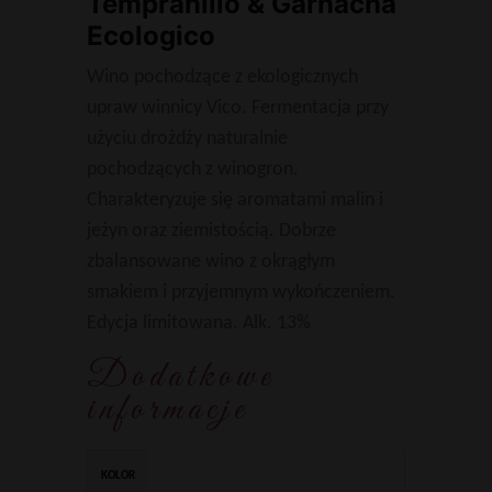
Tempranillo & Garnacha
Ecologico
Wino pochodzące z ekologicznych
upraw winnicy Vico. Fermentacja przy
użyciu drożdży naturalnie
pochodzących z winogron.
Charakteryzuje się aromatami malin i
jeżyn oraz ziemistością. Dobrze
zbalansowane wino z okrągłym
smakiem i przyjemnym wykończeniem.
Edycja limitowana. Alk. 13%
Dodatkowe
informacje
KOLOR